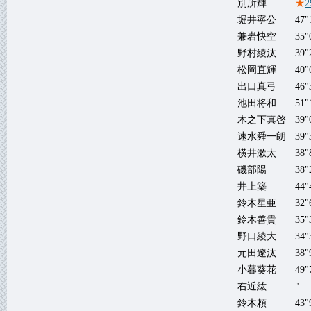
別所輝
★
2
堀井寧公
47"
兼岩快空
35"
野村綾汰
39"
松岡直輝
40"
出口真弓
46"
池田将和
51"
木之下真啓
39"
速水舜一朗
39"
横井漱太
38"
磯部陽
38"
井上築
44"
鈴木星亜
32"
鈴木善貴
35"
野口綾大
34"
元田遼汰
38"
小暮葵花
49"
右近紘
"
鈴木頼
43"