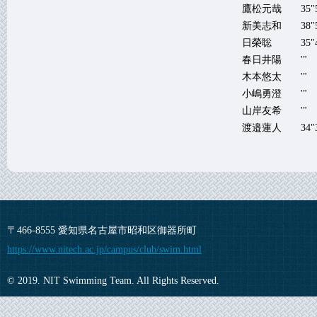
鷹松元哉
35"
新美志和
38"
日榮聡
35"
春日井陽
'"
木本悠太
'"
小嶋勇澄
'"
山岸友希
'"
渡邉蓮人
34"
〒466-8555 愛知県名古屋市昭和区御器所町
https://www.nitech.ac.jp/campus/club/swim.html
© 2019. NIT Swimming Team. All Rights Reserved.