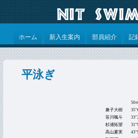
ホーム
新入生案内
部員紹介
記
平泳ぎ
50
兼子大樹
35"
笹川颯斗
33"
杉浦拓望
31"
高山夏実
43"